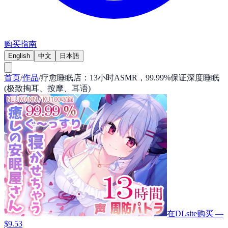
购买指南
English
中文
日本語
首页
/
作品
/
疗愈睡眠店：13小时ASMR，99.99%保证深度睡眠
(极致掏耳、按摩、耳语)
在DLsite购买 —
$9.53