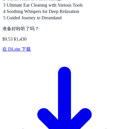
3
Ultimate Ear Cleaning with Various Tools
4
Soothing Whispers for Deep Relaxation
5
Guided Journey to Dreamland
准备好聆听了吗？
$9.53
¥1,430
在 DLsite 下载