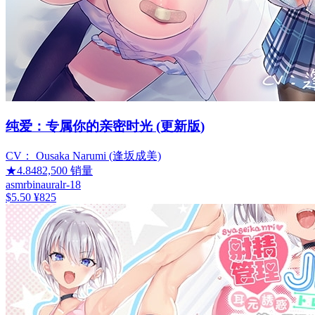
纯爱：专属你的亲密时光 (更新版)
CV：
Ousaka Narumi (逢坂成美)
★
4.84
82,500
销量
asmr
binaural
r-18
$5.50
¥825