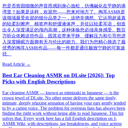
您是否曾因细微的声音而感到身心放松，仿佛融化在平静的港
湾里？如果是这样，欢迎您——您来对地方了。掏耳ASMR是
该领域最受欢迎的细分品类之一，这绝非偶然。它运用超逼真
的轻柔刮擦声、棉签声和舒缓液体声，并佐以轻柔耳语，创造
出令人深度满足的颅内高潮，这种体验您必须亲身感受。数百
万听众依赖这些作品，因其在带来平静、缓解压力和引导您进
入深度睡眠方面拥有无与伦比的能力。我们为您精心挑选了最
优秀的掏耳ASMR作品——每一件都是通往极致宁静的可靠途
径。
Read Article →
Best Ear Cleaning ASMR on DLsite [2026]: Top
Picks with English Descriptions
Ear cleaning ASMR — known as mimizaki in Japanese — is the
crown jewel of DLsite. No other genre delivers the same tingly,
intimate, deeply relaxing sensation of having your ears gently tended
to by a caring voice. The problem for overseas fans has always been
finding the right work without being able to read Japanese. This list
solves that. Every work here has a full English description on J-
ASMR Wiki, with descriptions, tag breakdowns, and voice actress