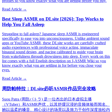
profiles so you know exactly what you are getting before you buy.
Read Article →
Best Sleep ASMR on DLsite [2026]: Top Works to
Help You Fall Asleep
Struggling to fall asleep? Japanese sleep ASMR is engineered
specifically to ease you into unconsciousness. Unlike ambient sound
apps or YouTube ASMR, these DLsite works are carefully crafted
audio experiences with professional voice acting, immaculate
binaural sound design, and pacing calibrated to guide your brain
from wakefulness through drowsiness into sleep. Every work on this
list comes with a full English description on J-ASMR Wiki so you
know exactly what you are settling in for before you close your
eyes.
Read Article →
周防帕特拉：DLsite必听ASMR作品完全攻略
Suou Patra (周防パトラ) 是一位杰出的日本虚拟主播
（VTuber）和ASMR声优，以其舒缓沉浸的音频体验而闻名。
她以温柔的嗓音、精心设计的场景以及致力于创作深度放松内