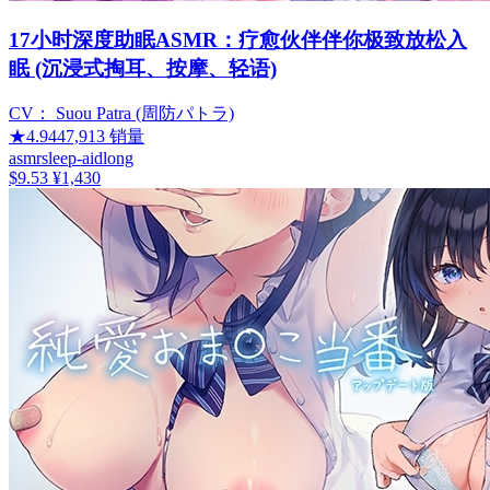
17小时深度助眠ASMR：疗愈伙伴伴你极致放松入
眠 (沉浸式掏耳、按摩、轻语)
CV：
Suou Patra (周防パトラ)
★
4.94
47,913
销量
asmr
sleep-aid
long
$9.53
¥1,430