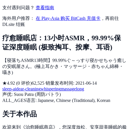
支付遇到问题？
查看指南
海外用户推荐：
在 Play-Asia 购买 BitCash 充值卡
，再前往
DLsite 结账
疗愈睡眠店：13小时ASMR，99.99%保
证深度睡眠 (极致掏耳、按摩、耳语)
【寝落ちASMR13時間】99.99%ぐ～っすり寝かせちゃう癒し
の安眠屋さん。(極上耳かき・マッサージ・赤ちゃん綿棒・
囁き)
★
4.92
(
0
评价
)
62,525
销量
发布时间
:
2021-06-14
sleep-aid
ear-cleaning
whispering
massage
long
声优
:
Suou Patra (周防パトラ)
ALL_AGES
语言
:
Japanese, Chinese (Traditional), Korean
关于本作品
欢迎来到《治愈睡眠商店》，您深度放松、安享甜美睡眠的极