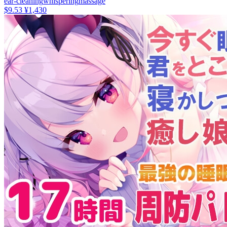
ear-cleaning
whispering
massage
$9.53
¥1,430