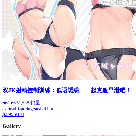
双JK射精控制训练：低语诱惑—一起克服早泄吧！
★
4.66
74,538
销量
asmr
whispering
ear-licking
$0.95
¥143
Gallery