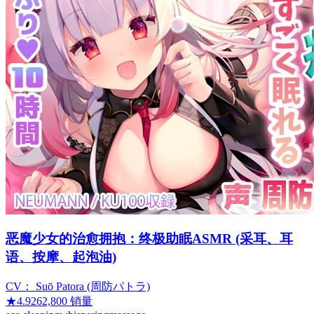
恶魔少女的治愈拥抱：终极助眠ASMR (采耳、耳
语、按摩、起泡油)
CV：
Suō Patora (周防パトラ)
★
4.92
62,800
销量