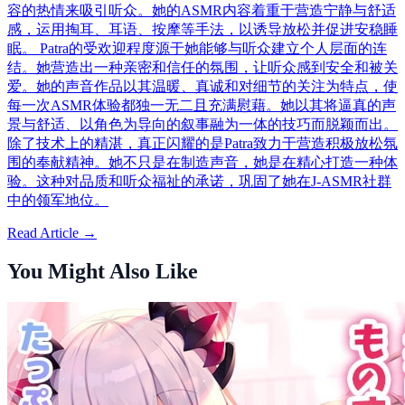
容的热情来吸引听众。她的ASMR内容着重于营造宁静与舒适
感，运用掏耳、耳语、按摩等手法，以诱导放松并促进安稳睡
眠。 Patra的受欢迎程度源于她能够与听众建立个人层面的连
结。她营造出一种亲密和信任的氛围，让听众感到安全和被关
爱。她的声音作品以其温暖、真诚和对细节的关注为特点，使
每一次ASMR体验都独一无二且充满慰藉。她以其将逼真的声
景与舒适、以角色为导向的叙事融为一体的技巧而脱颖而出。
除了技术上的精湛，真正闪耀的是Patra致力于营造积极放松氛
围的奉献精神。她不只是在制造声音，她是在精心打造一种体
验。这种对品质和听众福祉的承诺，巩固了她在J-ASMR社群
中的领军地位。
Read Article →
You Might Also Like