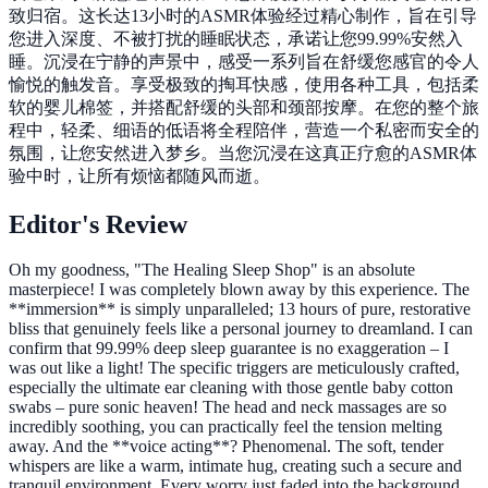
致归宿。这长达13小时的ASMR体验经过精心制作，旨在引导
您进入深度、不被打扰的睡眠状态，承诺让您99.99%安然入
睡。沉浸在宁静的声景中，感受一系列旨在舒缓您感官的令人
愉悦的触发音。享受极致的掏耳快感，使用各种工具，包括柔
软的婴儿棉签，并搭配舒缓的头部和颈部按摩。在您的整个旅
程中，轻柔、细语的低语将全程陪伴，营造一个私密而安全的
氛围，让您安然进入梦乡。当您沉浸在这真正疗愈的ASMR体
验中时，让所有烦恼都随风而逝。
Editor's Review
Oh my goodness, "The Healing Sleep Shop" is an absolute
masterpiece! I was completely blown away by this experience. The
**immersion** is simply unparalleled; 13 hours of pure, restorative
bliss that genuinely feels like a personal journey to dreamland. I can
confirm that 99.99% deep sleep guarantee is no exaggeration – I
was out like a light! The specific triggers are meticulously crafted,
especially the ultimate ear cleaning with those gentle baby cotton
swabs – pure sonic heaven! The head and neck massages are so
incredibly soothing, you can practically feel the tension melting
away. And the **voice acting**? Phenomenal. The soft, tender
whispers are like a warm, intimate hug, creating such a secure and
tranquil environment. Every worry just faded into the background.