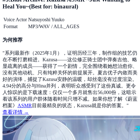
Heal You~
(Best for:
binaural
)
Voice Actor
Natsuyoshi Yuuko
Format
MP3/WAV
/
ALL_AGES
为何推荐
"
系列最新作（2025年1月），证明历经三年，制作组的技艺仍
在不断打磨精进。Kazusa——这位修正骑士团中弹奏吉他、略
显疏离的成员——获得了一个剧情，完全围绕着她想治愈你、
没有其他动机、只有纯粹关怀的前提展开。夏吉优子内敛而美
好的演绎，捕捉了Kazusa安静的温暖，却丝毫没有过度渲染。
4.94分的高分与Hina并列，表明听众感受到了这份真诚。更令
人惊叹的是下载速度：仅仅一个多月就售出56,000份，这暗示
着该系列的用户群体随着时间只增不减。如果你想了解《蔚蓝
档案》
ASMR
目前最精良的状态，Kazusa就是你的答案。
"
查看详情 →