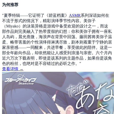
为何推荐
"
夏季特辑——它证明了《碧蓝档案》
ASMR
系列深谙如何在
不流于形式的情况下，精彩演绎季节性内容。美弥子
（Miyako）的泳装异格是游戏中备受欢迎的设计之一，而这
部作品则完美融入了热带度假的幻想：你和美弥子拥有一座私
人岛屿，晨光熹微，海浪声在背景中回荡。藤田茜将美弥子温
柔、略带害羞的个性演绎得淋漓尽致，剧本则着重于宁静的居
家亲密感——一同醒来，共进早餐，享受彼此的陪伴。这是一
部全年龄向作品，却依然能让人感受到浪漫与亲密。六个月内
近六万次下载表明，即使是该系列的主题作品，如果你是该角
色的粉丝，也绝对是不容错过的必听之作。
"
查看详情 →