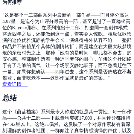
为何推荐
"
这是整个十二部曲系列中最新的一部作品——而且评分高达
4.97星，是迄今为止评分最高的一部，甚至超过了一直稳坐高
位的Kayoko那部。在系列推出十二部、打磨同一套创作模式
将近四年之后，还能做到这一点，着实令人惊叹。相坂优歌饰
演的这位优雅沉静的学生会长，演绎得格外从容不迫——整部
作品并不依赖某个具体的剧情转折，而是建立在大段大段梦境
般的亲密时光之上：那种「她有的是时间，哪儿都不会去」的
安心感。整部制作透着一种近乎奢侈的耐心，仿佛这个社团终
于有了足够的底气，让一个场景安静地展开，而不急着赶往下
一幕。如果你想确认——四年过去，这个系列是否依然在不断
攀登，而非吃老本——这部作品就是最好的答案。
"
查看详情 →
总结
这个《蔚蓝档案》系列最令人称道的就是其一贯性。每一部作
品——总共十二部——下载量均突破17,000，并且评分都维持
在4.92星以上。这绝非偶然。这反映了一个对原作素材有着深
刻理解的创作者社团，一群倾注了真挚情感演绎的声优，以及