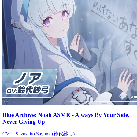
Blue Archive: Noah ASMR - Always By Your Side,
Never Giving Up
CV：
Suzushiro Sayumi (鈴代紗弓)