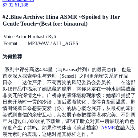
$7.92
¥1,188
#
2
.
Blue Archive: Hina ASMR ~Spoiled by Her
Gentle Touch~
(Best for:
binaural
)
Voice Actor
Hirohashi Ryō
Format
MP3/WAV
/
ALL_AGES
为何推荐
"
系列中评分高达4.94星（与Kazusa并列）的最高杰作，也是
首次深入探索学生与老师（Sensei）之间更亲密关系的作品。
日奈——这位严肃、不苟言笑的风纪委员会委员长——在这部
R-18作品中揭示了她隐藏的脆弱，将你沐浴在一种水到渠成而
非突兀的深情之中。广桥凉的演绎堪称现象级：她精准捕捉了
日奈开场时一贯的冷淡，随后逐渐软化，变得真挚而温柔。剧
情围绕着日奈想要宠爱（你）的核心概念展开，从最初的笨拙
尝试到自信的亲密互动，其发展节奏把握得堪称完美。不到两
年内超过81,000次的下载量，证明了听众对其中所展现的角色
深度产生了共鸣。如果你想体验《蔚蓝档案》
ASMR
在融入浪
漫元素时的表现，这绝对是其标杆之作。
"