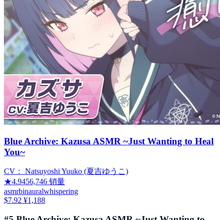
Blue Archive: Kazusa ASMR ~Just Wanting to Heal
You~
CV：
Natsuyoshi Yuuko (夏吉ゆうこ)
★
4.94
56,746
销量
asmr
binaural
whispering
$7.92
¥1,188
#
5
.
Blue Archive: Kazusa ASMR ~Just Wanting to