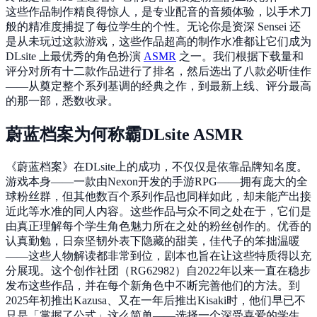
这些作品制作精良得惊人，是专业配音的音频体验，以手术刀
般的精准度捕捉了每位学生的个性。无论你是资深 Sensei 还
是从未玩过这款游戏，这些作品超高的制作水准都让它们成为
DLsite 上最优秀的角色扮演
ASMR
之一。我们根据下载量和
评分对所有十二款作品进行了排名，然后选出了八款必听佳作
——从奠定整个系列基调的经典之作，到最新上线、评分最高
的那一部，悉数收录。
蔚蓝档案为何称霸DLsite ASMR
《蔚蓝档案》在DLsite上的成功，不仅仅是依靠品牌知名度。
游戏本身——一款由Nexon开发的手游RPG——拥有庞大的全
球粉丝群，但其他数百个系列作品也同样如此，却未能产出接
近此等水准的同人内容。这些作品与众不同之处在于，它们是
由真正理解每个学生角色魅力所在之处的粉丝创作的。优香的
认真勤勉，日奈坚韧外表下隐藏的甜美，佳代子的笨拙温暖
——这些人物解读都非常到位，剧本也旨在让这些特质得以充
分展现。这个创作社团（RG62982）自2022年以来一直在稳步
发布这些作品，并在每个新角色中不断完善他们的方法。到
2025年初推出Kazusa、又在一年后推出Kisaki时，他们早已不
只是「掌握了公式」这么简单——选择一个深受喜爱的学生、