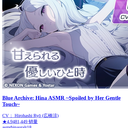
Blue Archive: Hina ASMR ~Spoiled by Her Gentle
Touch~
CV：
Hirohashi Ryō (広橋涼)
★
4.94
81,449
销量
asmr
binaural
r18