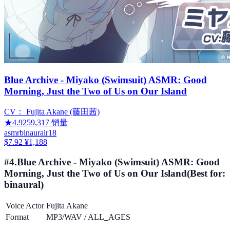
Blue Archive - Miyako (Swimsuit) ASMR: Good
Morning, Just the Two of Us on Our Island
CV：
Fujita Akane (藤田茜)
★
4.92
59,317
销量
asmr
binaural
r18
$7.92
¥1,188
#
4
.
Blue Archive - Miyako (Swimsuit) ASMR: Good
Morning, Just the Two of Us on Our Island
(Best for:
binaural
)
Voice Actor
Fujita Akane
Format
MP3/WAV
/
ALL_AGES