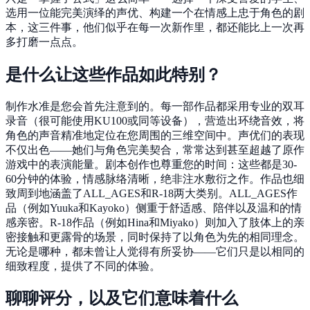
选用一位能完美演绎的声优、构建一个在情感上忠于角色的剧
本，这三件事，他们似乎在每一次新作里，都还能比上一次再
多打磨一点点。
是什么让这些作品如此特别？
制作水准是您会首先注意到的。每一部作品都采用专业的双耳
录音（很可能使用KU100或同等设备），营造出环绕音效，将
角色的声音精准地定位在您周围的三维空间中。声优们的表现
不仅出色——她们与角色完美契合，常常达到甚至超越了原作
游戏中的表演能量。剧本创作也尊重您的时间：这些都是30-
60分钟的体验，情感脉络清晰，绝非注水敷衍之作。作品也细
致周到地涵盖了ALL_AGES和R-18两大类别。ALL_AGES作
品（例如Yuuka和Kayoko）侧重于舒适感、陪伴以及温和的情
感亲密。R-18作品（例如Hina和Miyako）则加入了肢体上的亲
密接触和更露骨的场景，同时保持了以角色为先的相同理念。
无论是哪种，都未曾让人觉得有所妥协——它们只是以相同的
细致程度，提供了不同的体验。
聊聊评分，以及它们意味着什么