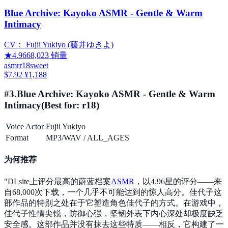
Blue Archive: Kayoko ASMR - Gentle & Warm
Intimacy
CV：
Fujii Yukiyo (藤井ゆきよ)
★
4.96
68,023
销量
asmr
r18
sweet
$7.92
¥1,188
#
3
.
Blue Archive: Kayoko ASMR - Gentle & Warm
Intimacy
(Best for:
r18
)
Voice Actor
Fujii Yukiyo
Format
MP3/WAV
/
ALL_AGES
为何推荐
"
DLsite上评分最高的蔚蓝档案
ASMR
，以4.96星的评分——来
自68,000次下载，一个几乎不可能达到的惊人高分。佳代子这
部作品的特别之处在于它塑造角色佳代子的方式。在游戏中，
佳代子性情尖锐，防御心强，坚韧外表下内心深处却极度缺乏
安全感。这部作品并没有抹去这些特质——相反，它构建了一