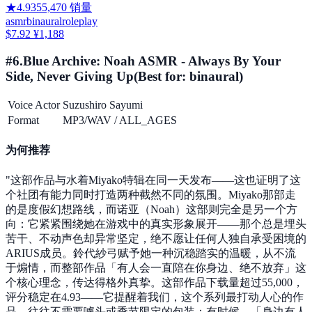
★
4.93
55,470
销量
asmr
binaural
roleplay
$7.92
¥1,188
#
6
.
Blue Archive: Noah ASMR - Always By Your
Side, Never Giving Up
(Best for:
binaural
)
Voice Actor
Suzushiro Sayumi
Format
MP3/WAV
/
ALL_AGES
为何推荐
"
这部作品与水着Miyako特辑在同一天发布——这也证明了这
个社团有能力同时打造两种截然不同的氛围。Miyako那部走
的是度假幻想路线，而诺亚（Noah）这部则完全是另一个方
向：它紧紧围绕她在游戏中的真实形象展开——那个总是埋头
苦干、不动声色却异常坚定，绝不愿让任何人独自承受困境的
ARIUS成员。鈴代紗弓赋予她一种沉稳踏实的温暖，从不流
于煽情，而整部作品「有人会一直陪在你身边、绝不放弃」这
个核心理念，传达得格外真挚。这部作品下载量超过55,000，
评分稳定在4.93——它提醒着我们，这个系列最打动人心的作
品，往往不需要噱头或季节限定的包装；有时候，「身边有人