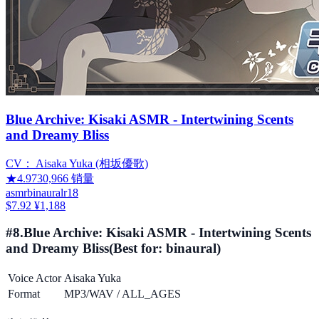
Blue Archive: Kisaki ASMR - Intertwining Scents
and Dreamy Bliss
CV：
Aisaka Yuka (相坂優歌)
★
4.97
30,966
销量
asmr
binaural
r18
$7.92
¥1,188
#
8
.
Blue Archive: Kisaki ASMR - Intertwining Scents
and Dreamy Bliss
(Best for:
binaural
)
Voice Actor
Aisaka Yuka
Format
MP3/WAV
/
ALL_AGES