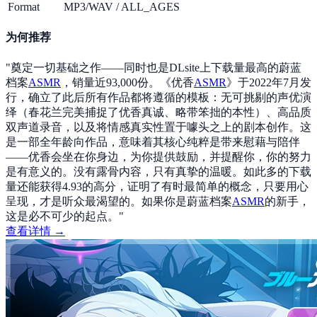
Format
MP3/WAV
/
ALL_AGES
为何推荐
"
奠定一切基础之作——同时也是DLsite上下载量最高的蔚蓝
档案
ASMR
，销量近93,000份。《优香
ASMR
》于2022年7月发
行，确立了此后所有作品都将遵循的模板：无可挑剔的声优演
绎（春花兰完美捕捉了优香真诚、略带笨拙的本性）、高品质
双声道录音，以及将情感真实性置于噱头之上的剧本创作。这
是一部全年龄向作品，意味着其核心纯粹是带来慰藉与陪伴
——优香会坐在你身边，为你提供鼓励，并提醒你，你的努力
是有意义的。没有露骨内容，只有真挚的温暖。如此多的下载
量还能获得4.93的高分，证明了有时最简单的概念，只要用心
呈现，才是听众最渴望的。如果你是蔚蓝档案
ASMR
的新手，
这是必不可少的起点。
"
查看详情 →