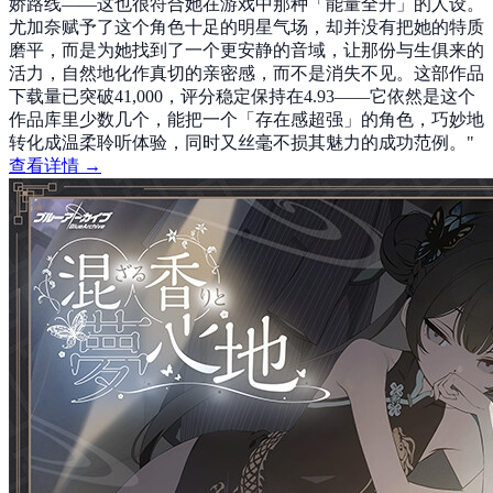
娇路线——这也很符合她在游戏中那种「能量全开」的人设。
尤加奈赋予了这个角色十足的明星气场，却并没有把她的特质
磨平，而是为她找到了一个更安静的音域，让那份与生俱来的
活力，自然地化作真切的亲密感，而不是消失不见。这部作品
下载量已突破41,000，评分稳定保持在4.93——它依然是这个
作品库里少数几个，能把一个「存在感超强」的角色，巧妙地
转化成温柔聆听体验，同时又丝毫不损其魅力的成功范例。
"
查看详情 →