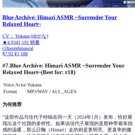
Blue Archive: Himari ASMR ~Surrender Your
Relaxed Heart~
CV：
Yukana (ゆかな)
★
4.93
41,191
销量
r18
asmr
binaural
$7.92
¥1,188
#
7
.
Blue Archive: Himari ASMR ~Surrender Your
Relaxed Heart~
(Best for:
r18
)
Voice Actor
Yukana
Format
MP3/WAV
/
ALL_AGES
为何推荐
"
这部作品与佳代子特辑在同一天（2024年1月）发布，恰好展
现出这个社团的多样性。如果说佳代子展现的是那种带着笨拙
感的温暖，那么日鞠（Himari）走的则是更明亮、更直率的撒