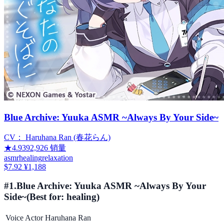
Blue Archive: Yuuka ASMR ~Always By Your Side~
CV：
Haruhana Ran (春花らん)
★
4.93
92,926
销量
asmr
healing
relaxation
$7.92
¥1,188
#
1
.
Blue Archive: Yuuka ASMR ~Always By Your
Side~
(Best for:
healing
)
Voice Actor
Haruhana Ran