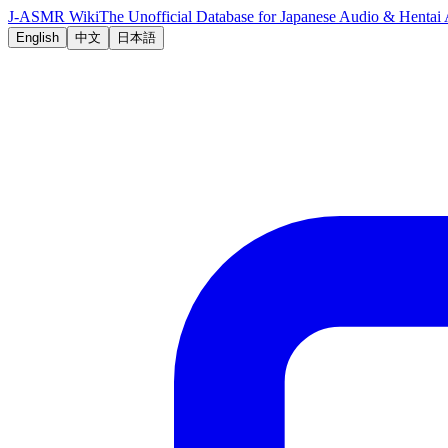
J-ASMR Wiki
The Unofficial Database for Japanese Audio & Hent
English
中文
日本語