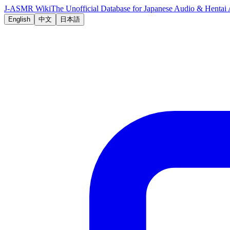
J-ASMR Wiki
The Unofficial Database for Japanese Audio & Hent
English
中文
日本語