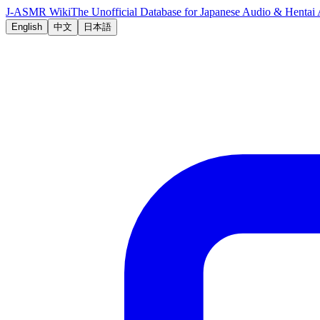
J-ASMR Wiki
The Unofficial Database for Japanese Audio & Hent
English
中文
日本語