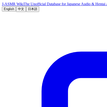
J-ASMR Wiki
The Unofficial Database for Japanese Audio & Hent
English
中文
日本語