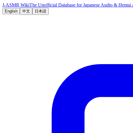
J-ASMR Wiki
The Unofficial Database for Japanese Audio & Hent
English
中文
日本語