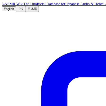
J-ASMR Wiki
The Unofficial Database for Japanese Audio & Hent
English
中文
日本語