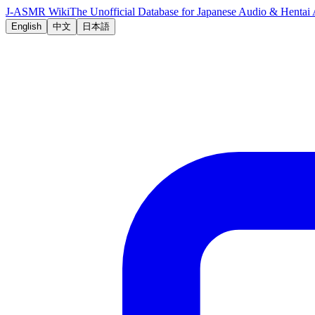
J-ASMR Wiki
The Unofficial Database for Japanese Audio & Hent
English
中文
日本語